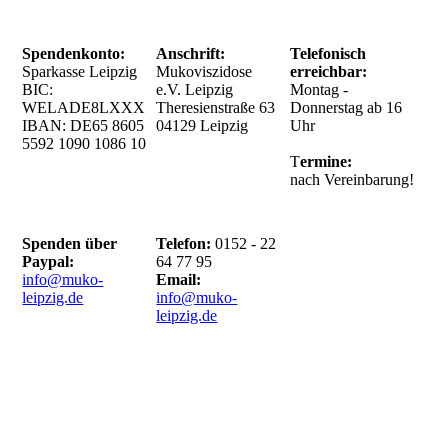
Spendenkonto:
Anschrift:
Telefonisch
Sparkasse Leipzig
Mukoviszidose
erreichbar:
BIC:
e.V. Leipzig
Montag -
WELADE8LXXX
Theresienstraße 63
Donnerstag ab 16
IBAN: DE65
8605
04129 Leipzig
Uhr
5592 1090 1086
10
T
ermine:
nach Vereinbarung!
Spenden über
Telefon:
0152 - 22
Paypal:
64 77 95
info@muko-
Email:
leipzig.de
info@muko-
leipzig.de