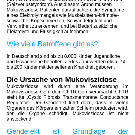
(Salzverlustsyndrom). Aus diesem Grund müssen
Mukoviszidose-Patienten darauf achten, die Symptome
eines Elektrolytmangels wie Muskelzittern/-krämpfe/-
schwäche, Kopfschmerzen, Schwindelgefühl und
Verwirrtheit zu erkennen, und bei Bedarf zusätzliche
Elektrolyte und Flüssigkeit aufnehmen.
Wie viele Betroffene gibt es?
In Deutschland sind bis zu 8.000 Kinder, Jugendliche
und Erwachsene betroffen. Jedes Jahr werden etwa 150
bis 200 Kinder mit der seltenen Krankheit geboren.
Die Ursache von Mukoviszidose
Mukoviszidose wird durch eine Veränderung im
Mukoviszidose-Gen, dem CFTR-Gen, verursacht. CFTR
steht für „Cystic Fibrosis Transmembrane Conductance
Regulator“. Der Gendefekt führt dazu, dass in vielen
Organen des Körpers ein zäher Schleim produziert wird,
der die Organe schädigt. Mukoviszidose ist nicht
ansteckend.
G
endefekt ist Grundlage der