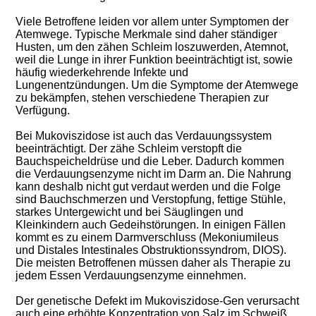
Viele Betroffene leiden vor allem unter Symptomen der
Atemwege. Typische Merkmale sind daher ständiger
Husten, um den zähen Schleim loszuwerden, Atemnot,
weil die Lunge in ihrer Funktion beeinträchtigt ist, sowie
häufig wiederkehrende Infekte und
Lungenentzündungen. Um die Symptome der Atemwege
zu bekämpfen, stehen verschiedene Therapien zur
Verfügung.
Bei Mukoviszidose ist auch das Verdauungssystem
beeinträchtigt. Der zähe Schleim verstopft die
Bauchspeicheldrüse und die Leber. Dadurch kommen
die Verdauungsenzyme nicht im Darm an. Die Nahrung
kann deshalb nicht gut verdaut werden und die Folge
sind Bauchschmerzen und Verstopfung, fettige Stühle,
starkes Untergewicht und bei Säuglingen und
Kleinkindern auch Gedeihstörungen. In einigen Fällen
kommt es zu einem Darmverschluss (Mekoniumileus
und Distales Intestinales Obstruktionssyndrom, DIOS).
Die meisten Betroffenen müssen daher als Therapie zu
jedem Essen Verdauungsenzyme einnehmen.
Der genetische Defekt im Mukoviszidose-Gen verursacht
auch eine erhöhte Konzentration von Salz im Schweiß