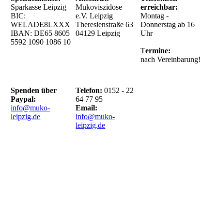
Sparkasse Leipzig
Mukoviszidose
erreichbar:
BIC:
e.V. Leipzig
Montag -
WELADE8LXXX
Theresienstraße 63
Donnerstag ab 16
IBAN: DE65
8605
04129 Leipzig
Uhr
5592 1090 1086
10
T
ermine:
nach Vereinbarung!
Spenden über
Telefon:
0152 - 22
Paypal:
64 77 95
info@muko-
Email:
leipzig.de
info@muko-
leipzig.de