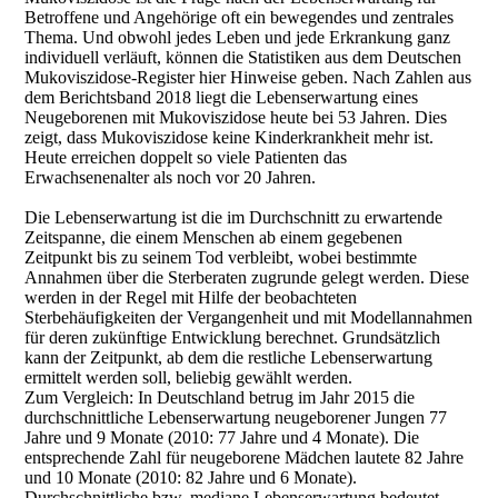
Betroffene und Angehörige oft ein bewegendes und zentrales
Thema. Und obwohl jedes Leben und jede Erkrankung ganz
individuell verläuft, können die Statistiken aus dem Deutschen
Mukoviszidose-Register hier Hinweise geben. Nach Zahlen aus
dem Berichtsband 2018 liegt die Lebenserwartung eines
Neugeborenen mit Mukoviszidose heute bei 53 Jahren. Dies
zeigt, dass Mukoviszidose keine Kinderkrankheit mehr ist.
Heute erreichen doppelt so viele Patienten das
Erwachsenenalter als noch vor 20 Jahren.
Die Lebenserwartung ist die im Durchschnitt zu erwartende
Zeitspanne, die einem Menschen ab einem gegebenen
Zeitpunkt bis zu seinem Tod verbleibt, wobei bestimmte
Annahmen über die Sterberaten zugrunde gelegt werden. Diese
werden in der Regel mit Hilfe der beobachteten
Sterbehäufigkeiten der Vergangenheit und mit Modellannahmen
für deren zukünftige Entwicklung berechnet. Grundsätzlich
kann der Zeitpunkt, ab dem die restliche Lebenserwartung
ermittelt werden soll, beliebig gewählt werden.
Zum Vergleich: In Deutschland betrug im Jahr 2015 die
durchschnittliche Lebenserwartung neugeborener Jungen 77
Jahre und 9 Monate (2010: 77 Jahre und 4 Monate). Die
entsprechende Zahl für neugeborene Mädchen lautete 82 Jahre
und 10 Monate (2010: 82 Jahre und 6 Monate).
Durchschnittliche bzw. mediane Lebenserwartung bedeutet,